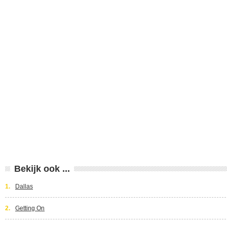
Bekijk ook ...
1.
Dallas
2.
Getting On