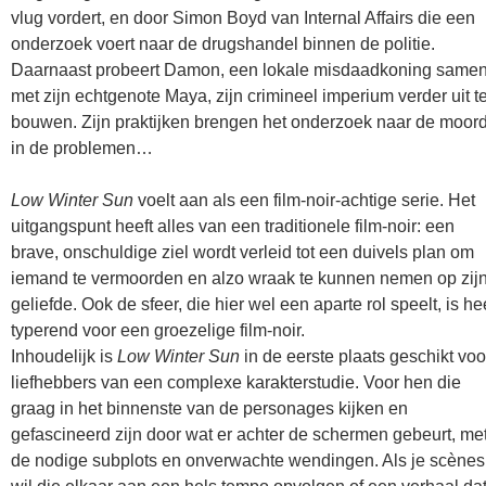
vlug vordert, en door Simon Boyd van Internal Affairs die een
onderzoek voert naar de drugshandel binnen de politie.
Daarnaast probeert Damon, een lokale misdaadkoning same
met zijn echtgenote Maya, zijn crimineel imperium verder uit t
bouwen. Zijn praktijken brengen het onderzoek naar de moor
in de problemen…
Low Winter Sun
voelt aan als een film-noir-achtige serie. Het
uitgangspunt heeft alles van een traditionele film-noir: een
brave, onschuldige ziel wordt verleid tot een duivels plan om
iemand te vermoorden en alzo wraak te kunnen nemen op zij
geliefde. Ook de sfeer, die hier wel een aparte rol speelt, is he
typerend voor een groezelige film-noir.
Inhoudelijk is
Low Winter Sun
in de eerste plaats geschikt voo
liefhebbers van een complexe karakterstudie. Voor hen die
graag in het binnenste van de personages kijken en
gefascineerd zijn door wat er achter de schermen gebeurt, me
de nodige subplots en onverwachte wendingen. Als je scènes