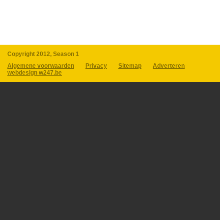
Copyright 2012, Season 1
Algemene voorwaarden
Privacy
Sitemap
Adverteren
webdesign w247.be