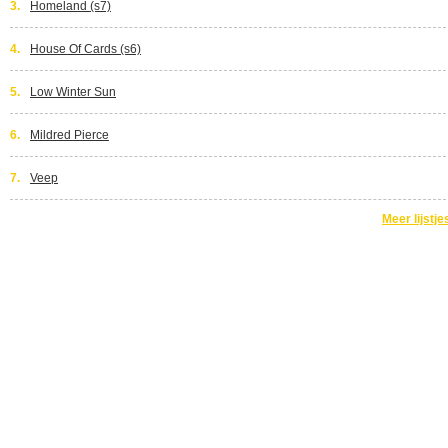
3.
Homeland (s7)
4.
House Of Cards (s6)
5.
Low Winter Sun
6.
Mildred Pierce
7.
Veep
Meer lijstje