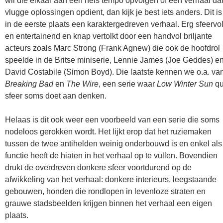
wil die elkaar aan een hels tempo opvolgen of een verhaal da
vlugge oplossingen opdient, dan kijk je best iets anders. Dit is
in de eerste plaats een karaktergedreven verhaal. Erg sfeervo
en entertainend en knap vertolkt door een handvol briljante
acteurs zoals Marc Strong (Frank Agnew) die ook de hoofdrol
speelde in de Britse miniserie, Lennie James (Joe Geddes) e
David Costabile (Simon Boyd). Die laatste kennen we o.a. va
Breaking Bad
en
The Wire
, een serie waar
Low Winter Sun
q
sfeer soms doet aan denken.
Helaas is dit ook weer een voorbeeld van een serie die soms
nodeloos gerokken wordt. Het lijkt erop dat het ruziemaken
tussen de twee antihelden weinig onderbouwd is en enkel als
functie heeft de hiaten in het verhaal op te vullen. Bovendien
drukt de overdreven donkere sfeer voortdurend op de
afwikkeling van het verhaal: donkere interieurs, leegstaande
gebouwen, honden die rondlopen in levenloze straten en
grauwe stadsbeelden krijgen binnen het verhaal een eigen
plaats.