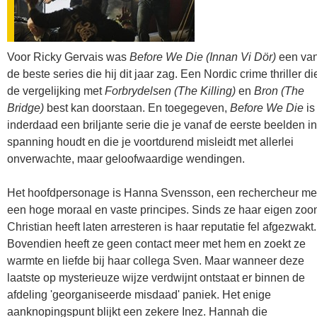
Voor Ricky Gervais was
Before We Die
(Innan Vi Dör)
een va
de beste series die hij dit jaar zag. Een Nordic crime thriller di
de vergelijking met
Forbrydelsen (The Killing)
en
Bron (The
Bridge)
best kan doorstaan. En toegegeven,
Before We Die
is
inderdaad een briljante serie die je vanaf de eerste beelden in
spanning houdt en die je voortdurend misleidt met allerlei
onverwachte, maar geloofwaardige wendingen.
Het hoofdpersonage is Hanna Svensson, een rechercheur me
een hoge moraal en vaste principes. Sinds ze haar eigen zoo
Christian heeft laten arresteren is haar reputatie fel afgezwakt.
Bovendien heeft ze geen contact meer met hem en zoekt ze
warmte en liefde bij haar collega Sven. Maar wanneer deze
laatste op mysterieuze wijze verdwijnt ontstaat er binnen de
afdeling 'georganiseerde misdaad' paniek. Het enige
aanknopingspunt blijkt een zekere Inez. Hannah die