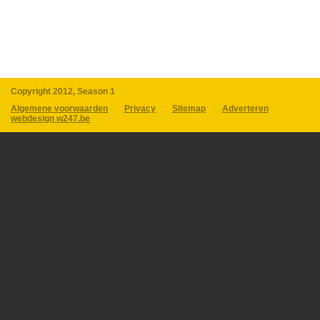
Copyright 2012, Season 1
Algemene voorwaarden
Privacy
Sitemap
Adverteren
webdesign w247.be