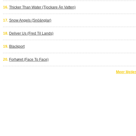
16.
Thicker Than Water (Tjockare Än Vatten)
17.
Snow Angels (Snöänglar)
18.
Deliver Us (Fred Til Lands)
19.
Blackport
20.
Forhøret (Face To Face)
Meer lijstje