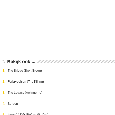
Bekijk ook ...
1.
The Bridge (Bron/Broen)
2.
Forbrydelsen (The Killing)
3.
The Legacy (Arvingerne)
4.
Borgen
5.
Innan Vi Dör (Before We Die)