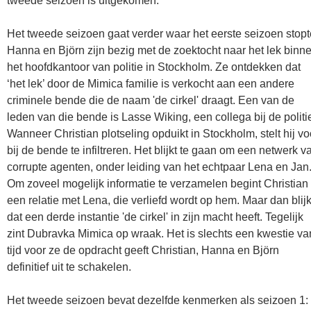
tweede seizoen is uitgekomen.
Het tweede seizoen gaat verder waar het eerste seizoen stopt
Hanna en Björn zijn bezig met de zoektocht naar het lek binn
het hoofdkantoor van politie in Stockholm. Ze ontdekken dat
‘het lek’ door de Mimica familie is verkocht aan een andere
criminele bende die de naam 'de cirkel' draagt. Een van de
leden van die bende is Lasse Wiking, een collega bij de politi
Wanneer Christian plotseling opduikt in Stockholm, stelt hij vo
bij de bende te infiltreren. Het blijkt te gaan om een netwerk v
corrupte agenten, onder leiding van het echtpaar Lena en Jan
Om zoveel mogelijk informatie te verzamelen begint Christian
een relatie met Lena, die verliefd wordt op hem. Maar dan blijk
dat een derde instantie 'de cirkel' in zijn macht heeft. Tegelijk
zint Dubravka Mimica op wraak. Het is slechts een kwestie va
tijd voor ze de opdracht geeft Christian, Hanna en Björn
definitief uit te schakelen.
Het tweede seizoen bevat dezelfde kenmerken als seizoen 1: