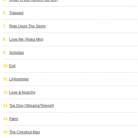
6.
Trapped
7.
Ride Upon The Storm
8.
Love Me (Älska Mig)
9.
Solsidan
10.
Exit
11.
Lilyhammer
12.
Love & Anarchy
13.
Top Dog (Streamz/Telenet)
14.
Pørni
15.
The Chestnut Man