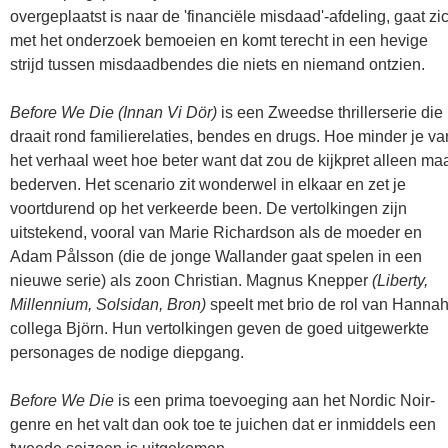
overgeplaatst is naar de 'financiële misdaad'-afdeling, gaat zi
met het onderzoek bemoeien en komt terecht in een hevige
strijd tussen misdaadbendes die niets en niemand ontzien.
Before We Die (Innan Vi Dör)
is een Zweedse thrillerserie die
draait rond familierelaties, bendes en drugs. Hoe minder je va
het verhaal weet hoe beter want dat zou de kijkpret alleen ma
bederven. Het scenario zit wonderwel in elkaar en zet je
voortdurend op het verkeerde been. De vertolkingen zijn
uitstekend, vooral van Marie Richardson als de moeder en
Adam Pålsson (die de jonge Wallander gaat spelen in een
nieuwe serie) als zoon Christian. Magnus Knepper
(Liberty,
Millennium, Solsidan, Bron)
speelt met brio de rol van Hannah
collega Björn. Hun vertolkingen geven de goed uitgewerkte
personages de nodige diepgang.
Before We Die
is een prima toevoeging aan het Nordic Noir-
genre en het valt dan ook toe te juichen dat er inmiddels een