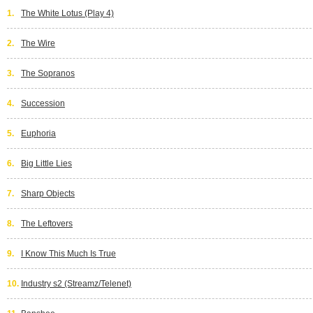
1.
The White Lotus (Play 4)
2.
The Wire
3.
The Sopranos
4.
Succession
5.
Euphoria
6.
Big Little Lies
7.
Sharp Objects
8.
The Leftovers
9.
I Know This Much Is True
10.
Industry s2 (Streamz/Telenet)