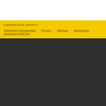
Copyright 2012, Season 1
Algemene voorwaarden
Privacy
Sitemap
Adverteren
webdesign w247.be