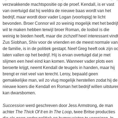
verzwakkende machtspositie op de proef. Kendall, is er vast
van overtuigd dat hij weldra de nieuwe baas wordt van het
bedrijf, maar wordt door vader Logan (voorlopig) te licht
bevonden. Broer Connor wil zo weinig mogelijk met het bedrij
wil te maken hebben terwijl broer Roman, de losbol is die
weinig te bieden heeft, maar die zichzelf heel interessant vindt
Zus Siobhan, Shiv voor de vrienden en de meest normale van
de familie, is in de politiek gestapt. Neef Greg heeft ook zijn o
laten vallen op het bedrijf. Hij is ervan overtuigd dat je met
slijmen een heel eind kan komen. Wanneer vader plots een
beroerte krijgt, neemt Kendall de teugels in handen, maar hij
brengt er niet veel van terecht. Leroy, bepaald geen
gemakkelijke man, wil zo vlug mogelijk herstellen zodat hij de
nieuwe koers die Kendall en Roman het bedrijf willen uitsture
kan dwarsbomen.
Succession
werd geschreven door Jess Armstrong, de man
achter
The Thick Of It
en
In The Loop
, twee Britse producties