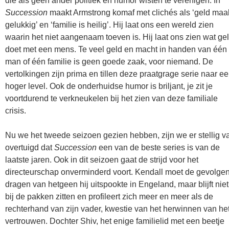
die als geen ander politiek en humor wisten te verenigen. In
Succession
maakt Armstrong komaf met clichés als ‘geld maa
gelukkig’ en ‘familie is heilig’. Hij laat ons een wereld zien
waarin het niet aangenaam toeven is. Hij laat ons zien wat ge
doet met een mens. Te veel geld en macht in handen van één
man of één familie is geen goede zaak, voor niemand. De
vertolkingen zijn prima en tillen deze praatgrage serie naar e
hoger level. Ook de onderhuidse humor is briljant, je zit je
voortdurend te verkneukelen bij het zien van deze familiale
crisis.
Nu we het tweede seizoen gezien hebben, zijn we er stellig v
overtuigd dat
Succession
een van de beste series is van de
laatste jaren. Ook in dit seizoen gaat de strijd voor het
directeurschap onverminderd voort. Kendall moet de gevolge
dragen van hetgeen hij uitspookte in Engeland, maar blijft niet
bij de pakken zitten en profileert zich meer en meer als de
rechterhand van zijn vader, kwestie van het herwinnen van he
vertrouwen. Dochter Shiv, het enige familielid met een beetje