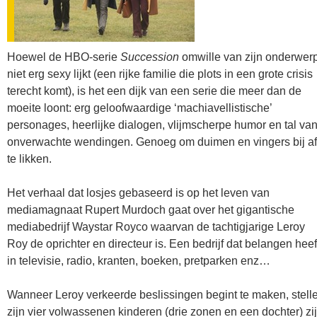
Hoewel de HBO-serie
Succession
omwille van zijn onderwer
niet erg sexy lijkt (een rijke familie die plots in een grote crisis
terecht komt), is het een dijk van een serie die meer dan de
moeite loont: erg geloofwaardige ‘machiavellistische’
personages, heerlijke dialogen, vlijmscherpe humor en tal va
onverwachte wendingen. Genoeg om duimen en vingers bij af
te likken.
Het verhaal dat losjes gebaseerd is op het leven van
mediamagnaat Rupert Murdoch gaat over het gigantische
mediabedrijf Waystar Royco waarvan de tachtigjarige Leroy
Roy de oprichter en directeur is. Een bedrijf dat belangen heef
in televisie, radio, kranten, boeken, pretparken enz…
Wanneer Leroy verkeerde beslissingen begint te maken, stell
zijn vier volwassenen kinderen (drie zonen en een dochter) zi