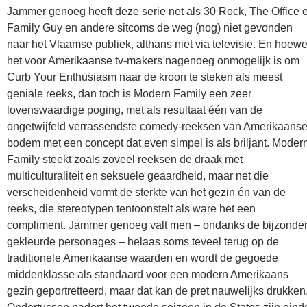
Jammer genoeg heeft deze serie net als 30 Rock, The Office 
Family Guy en andere sitcoms de weg (nog) niet gevonden
naar het Vlaamse publiek, althans niet via televisie. En hoewe
het voor Amerikaanse tv-makers nagenoeg onmogelijk is om
Curb Your Enthusiasm naar de kroon te steken als meest
geniale reeks, dan toch is Modern Family een zeer
lovenswaardige poging, met als resultaat één van de
ongetwijfeld verrassendste comedy-reeksen van Amerikaans
bodem met een concept dat even simpel is als briljant. Moder
Family steekt zoals zoveel reeksen de draak met
multiculturaliteit en seksuele geaardheid, maar net die
verscheidenheid vormt de sterkte van het gezin én van de
reeks, die stereotypen tentoonstelt als ware het een
compliment. Jammer genoeg valt men – ondanks de bijzonde
gekleurde personages – helaas soms teveel terug op de
traditionele Amerikaanse waarden en wordt de gegoede
middenklasse als standaard voor een modern Amerikaans
gezin geportretteerd, maar dat kan de pret nauwelijks drukken