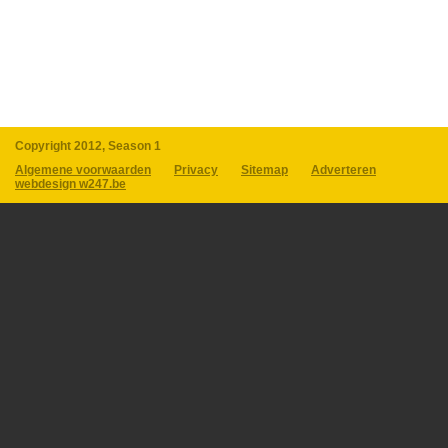
Copyright 2012, Season 1
Algemene voorwaarden
Privacy
Sitemap
Adverteren
webdesign w247.be