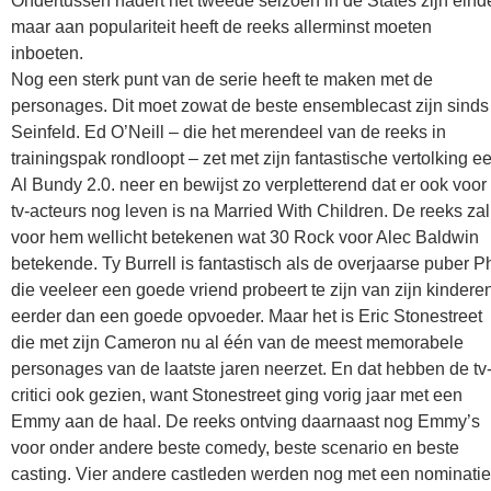
Ondertussen nadert het tweede seizoen in de States zijn eind
maar aan populariteit heeft de reeks allerminst moeten
inboeten.
Nog een sterk punt van de serie heeft te maken met de
personages. Dit moet zowat de beste ensemblecast zijn sinds
Seinfeld. Ed O’Neill – die het merendeel van de reeks in
trainingspak rondloopt – zet met zijn fantastische vertolking e
Al Bundy 2.0. neer en bewijst zo verpletterend dat er ook voor
tv-acteurs nog leven is na Married With Children. De reeks zal
voor hem wellicht betekenen wat 30 Rock voor Alec Baldwin
betekende. Ty Burrell is fantastisch als de overjaarse puber Ph
die veeleer een goede vriend probeert te zijn van zijn kindere
eerder dan een goede opvoeder. Maar het is Eric Stonestreet
die met zijn Cameron nu al één van de meest memorabele
personages van de laatste jaren neerzet. En dat hebben de tv
critici ook gezien, want Stonestreet ging vorig jaar met een
Emmy aan de haal. De reeks ontving daarnaast nog Emmy’s
voor onder andere beste comedy, beste scenario en beste
casting. Vier andere castleden werden nog met een nominatie