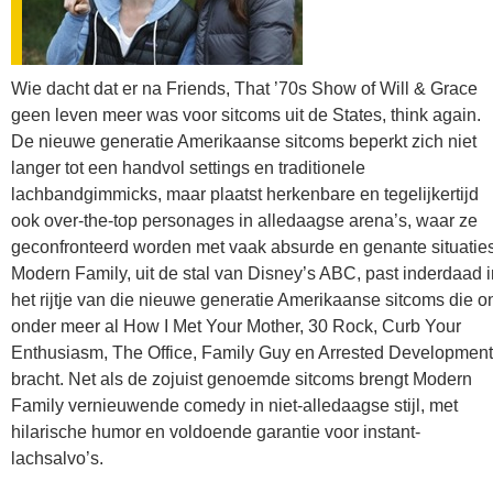
Wie dacht dat er na Friends, That ’70s Show of Will & Grace
geen leven meer was voor sitcoms uit de States, think again.
De nieuwe generatie Amerikaanse sitcoms beperkt zich niet
langer tot een handvol settings en traditionele
lachbandgimmicks, maar plaatst herkenbare en tegelijkertijd
ook over-the-top personages in alledaagse arena’s, waar ze
geconfronteerd worden met vaak absurde en genante situaties
Modern Family, uit de stal van Disney’s ABC, past inderdaad i
het rijtje van die nieuwe generatie Amerikaanse sitcoms die o
onder meer al How I Met Your Mother, 30 Rock, Curb Your
Enthusiasm, The Office, Family Guy en Arrested Development
bracht. Net als de zojuist genoemde sitcoms brengt Modern
Family vernieuwende comedy in niet-alledaagse stijl, met
hilarische humor en voldoende garantie voor instant-
lachsalvo’s.