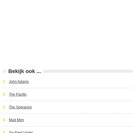
Bekijk ook ...
1.
John Adams
2.
The Pacific
3.
The Sopranos
4.
Mad Men
5.
Six Feet Under