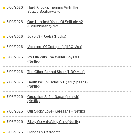
5/08/2026
Hard Knocks: Training With The
Seattle Seahawks (d
5/08/2026
One Hundred Years Of Solitude s2
(Columbiaans)(Net
5/08/2026
1670 s3 (Pools) (Netflix)
6/08/2026
Monsters Of God (doc) (HBO Max)
6/08/2026
My Life With The Walter Boys s3
(Netflix)
6/08/2026
The Other Bennet Sister (HBO Max)
7/08/2026
Death Inc. (Muertos S.L.) s4 (Spaans)
(Netflix)
7/08/2026
Operation Safed Sagar (Indisch)
(Netflix)
7/08/2026
Our Sticky Love (Koreaans) (Netflix)
7/08/2026
Ricky Gervais Alley Cats (Netflix)
8/08/2026
Lioness s3 (Streamz)