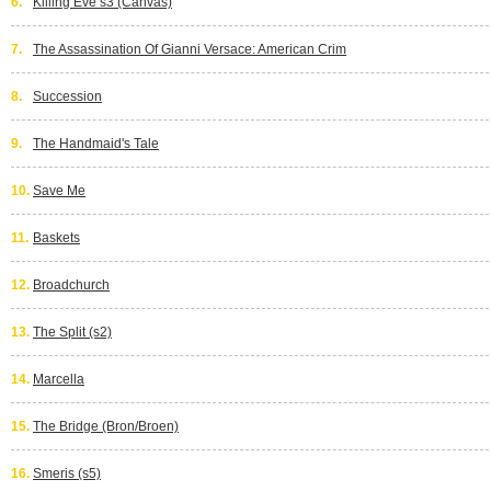
6.
Killing Eve s3 (Canvas)
7.
The Assassination Of Gianni Versace: American Crim
8.
Succession
9.
The Handmaid's Tale
10.
Save Me
11.
Baskets
12.
Broadchurch
13.
The Split (s2)
14.
Marcella
15.
The Bridge (Bron/Broen)
16.
Smeris (s5)