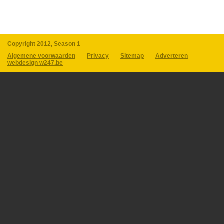
Copyright 2012, Season 1
Algemene voorwaarden
Privacy
Sitemap
Adverteren
webdesign w247.be