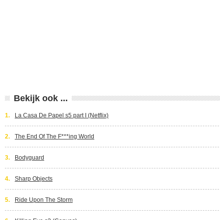
Bekijk ook ...
1.
La Casa De Papel s5 part I (Netflix)
2.
The End Of The F***ing World
3.
Bodyguard
4.
Sharp Objects
5.
Ride Upon The Storm