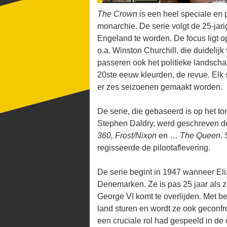
The Crown
is een heel speciale en p
monarchie. De serie volgt de 25-jari
Engeland te worden. De focus ligt o
o.a. Winston Churchill, die duidelij
passeren ook het politieke landscha
20ste eeuw kleurden, de revue. Elk 
er zes seizoenen gemaakt worden.
De serie, die gebaseerd is op het t
Stephen Daldry, werd geschreven d
360, Frost/Nixon
en …
The Queen
.
regisseerde de pilootaflevering.
De serie begint in 1947 wanneer Eli
Denemarken. Ze is pas 25 jaar als z
George VI komt te overlijden. Met be
land sturen en wordt ze ook geconfr
een cruciale rol had gespeeld in de o