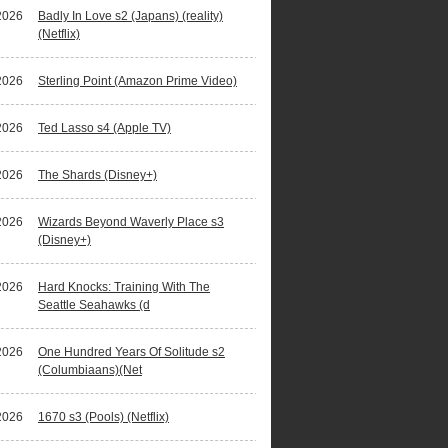
2026
Badly In Love s2 (Japans) (reality)
(Netflix)
2026
Sterling Point (Amazon Prime Video)
2026
Ted Lasso s4 (Apple TV)
2026
The Shards (Disney+)
2026
Wizards Beyond Waverly Place s3
(Disney+)
2026
Hard Knocks: Training With The
Seattle Seahawks (d
2026
One Hundred Years Of Solitude s2
(Columbiaans)(Net
2026
1670 s3 (Pools) (Netflix)