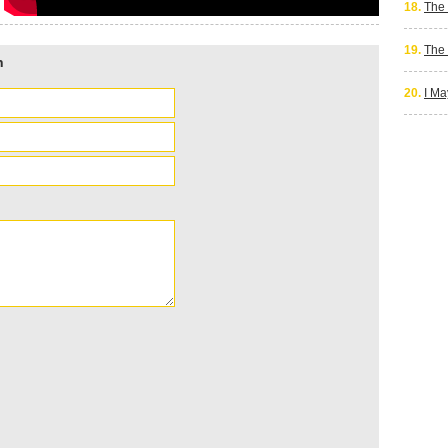
18.
The
19.
The 
n
20.
I Ma