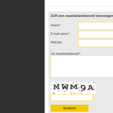
Zelf een reactie/antwoord toevoege
Naam*:
E-mail adres*:
Website:
Uw reactie/antwoord*: