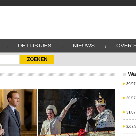
DE LIJSTJES
NIEUWS
OVER 
Wa
30/07
30/07
31/07
2/08/