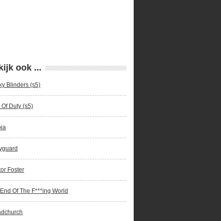
ijk ook ...
y Blinders (s5)
 Of Duty (s5)
ia
yguard
or Foster
End Of The F***ing World
adchurch