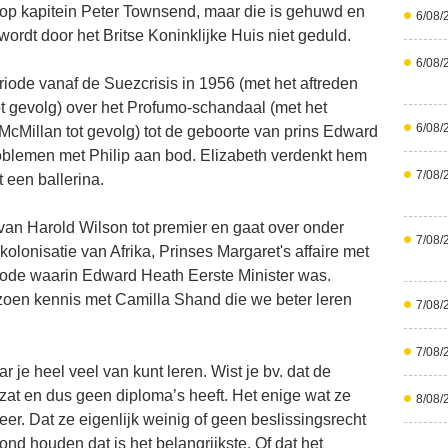
fd op kapitein Peter Townsend, maar die is gehuwd en
6/08/
ordt door het Britse Koninklijke Huis niet geduld.
6/08/
iode vanaf de Suezcrisis in 1956 (met het aftreden
t gevolg) over het Profumo-schandaal (met het
6/08/
 McMillan tot gevolg) tot de geboorte van prins Edward
oblemen met Philip aan bod. Elizabeth verdenkt hem
7/08/
 een ballerina.
van Harold Wilson tot premier en gaat over onder
7/08/
lonisatie van Afrika, Prinses Margaret's affaire met
ode waarin Edward Heath Eerste Minister was.
zoen kennis met Camilla Shand die we beter leren
7/08/
7/08/
ar je heel veel van kunt leren. Wist je bv. dat de
at en dus geen diploma’s heeft. Het enige wat ze
8/08/
er. Dat ze eigenlijk weinig of geen beslissingsrecht
nd houden dat is het belangrijkste. Of dat het