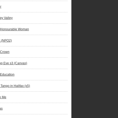
r
y Valley
 Honourable Woman
t (NPO2)
 Crown
ing Eve s3 (Canvas)
 Education
 Tango in Halifax (s5)
e Me
as