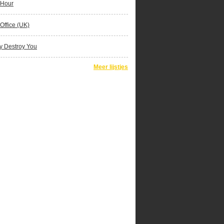
 Hour
Office (UK)
y Destroy You
Meer lijstjes