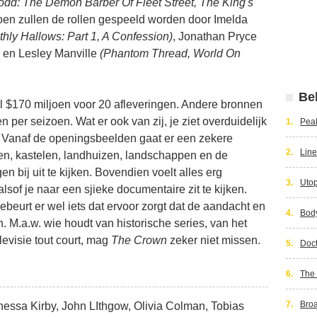
dd: The Demon Barber Of Fleet Street, The King's
izoen zullen de rollen gespeeld worden door Imelda
hly Hallows: Part 1, A Confession)
, Jonathan Pryce
en Lesley Manville
(Phantom Thread, World On
Bek
l $170 miljoen voor 20 afleveringen. Andere bronnen
 per seizoen. Wat er ook van zij, je ziet overduidelijk
1.
Peak
. Vanaf de openingsbeelden gaat er een zekere
2.
Line
zen, kastelen, landhuizen, landschappen en de
n bij uit te kijken. Bovendien voelt alles erg
3.
Utop
lsof je naar een sjieke documentaire zit te kijken.
 gebeurt er wel iets dat ervoor zorgt dat de aandacht en
4.
Bod
M.a.w. wie houdt van historische series, van het
levisie tout court, mag
The Crown
zeker niet missen.
5.
Doct
6.
The 
7.
Bro
nessa Kirby, John LIthgow, Olivia Colman, Tobias