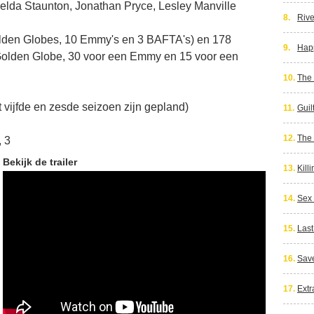
lda Staunton, Jonathan Pryce, Lesley Manville
8.
Rive
olden Globes, 10 Emmy's en 3 BAFTA's) en 178
9.
Happ
Golden Globe, 30 voor een Emmy en 15 voor een
10.
The
 vijfde en zesde seizoen zijn gepland)
11.
Guil
12.
The
, 3
Bekijk de trailer
13.
Kill
14.
Sex
15.
Last
16.
Sav
17.
Extr