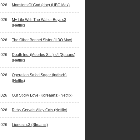
2026
Monsters Of God (doc) (HBO Max)
2026
My Life With The Walter Boys s3
(Netflix)
2026
The Other Bennet Sister (HBO Max)
2026
Death Inc. (Muertos S.L.) s4 (Spaans)
(Netflix)
2026
Operation Safed Sagar (Indisch)
(Netflix)
2026
Our Sticky Love (Koreaans) (Netflix)
2026
Ricky Gervais Alley Cats (Netflix)
2026
Lioness s3 (Streamz)