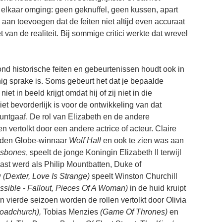
 elkaar omging: geen geknuffel, geen kussen, apart
an toevoegen dat de feiten niet altijd even accuraat
 van de realiteit. Bij sommige critici werkte dat wrevel
ond historische feiten en gebeurtenissen houdt ook in
nig sprake is. Soms gebeurt het dat je bepaalde
t in beeld krijgt omdat hij of zij niet in die
iet bevorderlijk is voor de ontwikkeling van dat
puntgaaf. De rol van Elizabeth en de andere
 vertolkt door een andere actrice of acteur. Claire
lden Globe-winnaar
Wolf Hall
en ook te zien was aan
ssbones
, speelt de jonge Koningin Elizabeth II terwijl
st werd als Philip Mountbatten, Duke of
w
(Dexter, Love Is Strange)
speelt Winston Churchill
ssible - Fallout, Pieces Of A Woman)
in de huid kruipt
n vierde seizoen worden de rollen vertolkt door Olivia
roadchurch),
Tobias Menzies
(Game Of Thrones)
en