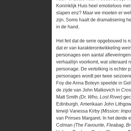
Koninklijk Huis heel emotieloos met
slapen enz? Maar we moeten er wel a
zijn. Soms haalt de dramatisering het
in de hand.
Het feit dat de serie opgebouwd is r
dat er van karakterontwikkeling wei
personages een aantal afleveringen nie
verhaallijn voorkomt, wat uiteraard n
personage. De vertolking is echter 
personages wordt per twee seizoenen
Foy die Anna Boleyn speelde in Go
de zijde van John Malkovich in
Cro
Matt Smith
(Dr. Who, Lost River)
geca
Edinburgh. Amerikaan John Lithgo
terwijl Vanessa Kirby
(Mission: Impo
van Prinses Margaret. In het derde e
Colman
(The Favourite, Fleabag, B