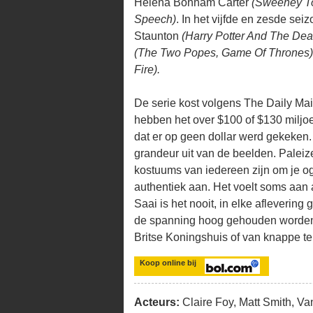
Helena Bonham Carter
(Sweeney To
Speech)
. In het vijfde en zesde se
Staunton
(Harry Potter And The Deat
(The Two Popes, Game Of Thrones)
Fire).
De serie kost volgens The Daily Mai
hebben het over $100 of $130 miljoen
dat er op geen dollar werd gekeken
grandeur uit van de beelden. Palei
kostuums van iedereen zijn om je oge
authentiek aan. Het voelt soms aan a
Saai is het nooit, in elke aflevering
de spanning hoog gehouden worden. 
Britse Koningshuis of van knappe te
Koop online bij
Acteurs:
Claire Foy, Matt Smith, Va