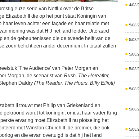
4/08/
restigieuze serie van Netflix over de Britse
ge Elizabeth II die op het punt staat Koningin van
p haar leven achter een façade en haar relatie met
5/08/
k van mening was dat HIJ het land leidde. Uiteraard
p en de gebeurtenissen die de tweede helft van de
5/08/
seizoen belicht een ander decennium. In totaal zullen
5/08/
oneelstuk 'The Audience' van Peter Morgan en
5/08/
oor Morgan, de scenarist van
Rush, The Hereafter,
 Stephen Daldry
(The Reader, The Hours, Billy Elliott)
5/08/
zabeth II trouwt met Philip van Griekenland en
5/08/
e gekroond wordt tot koningin, omdat haar vader King
perkte ervaring moet Elizabeth II nu plotseling het
onteerd met Winston Churchill, de premier, die ook
5/08/
orlog en die ervan overtuigd is dat hij het land