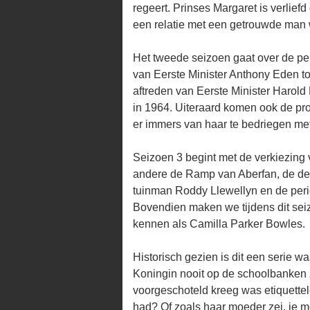
regeert. Prinses Margaret is verlie
een relatie met een getrouwde man w
Het tweede seizoen gaat over de per
van Eerste Minister Anthony Eden to
aftreden van Eerste Minister Harold
in 1964. Uiteraard komen ook de pr
er immers van haar te bedriegen met
Seizoen 3 begint met de verkiezing 
andere de Ramp van Aberfan, de deko
tuinman Roddy Llewellyn en de peri
Bovendien maken we tijdens dit sei
kennen als Camilla Parker Bowles.
Historisch gezien is dit een serie wa
Koningin nooit op de schoolbanken z
voorgeschoteld kreeg was etiquettele
had? Of zoals haar moeder zei, je mo