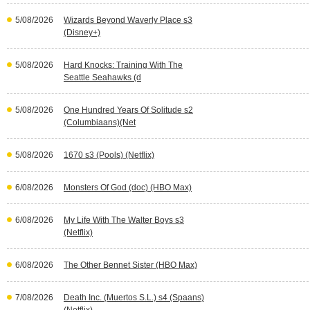
5/08/2026
Wizards Beyond Waverly Place s3
(Disney+)
5/08/2026
Hard Knocks: Training With The
Seattle Seahawks (d
5/08/2026
One Hundred Years Of Solitude s2
(Columbiaans)(Net
5/08/2026
1670 s3 (Pools) (Netflix)
6/08/2026
Monsters Of God (doc) (HBO Max)
6/08/2026
My Life With The Walter Boys s3
(Netflix)
6/08/2026
The Other Bennet Sister (HBO Max)
7/08/2026
Death Inc. (Muertos S.L.) s4 (Spaans)