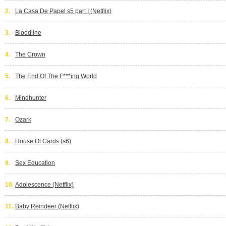
2.
La Casa De Papel s5 part I (Netflix)
3.
Bloodline
4.
The Crown
5.
The End Of The F***ing World
6.
Mindhunter
7.
Ozark
8.
House Of Cards (s6)
9.
Sex Education
10.
Adolescence (Netflix)
11.
Baby Reindeer (Netflix)