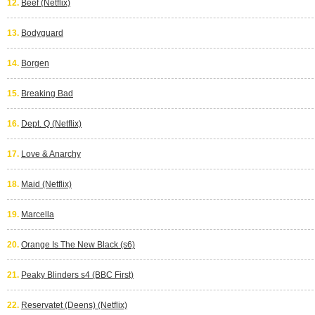
12.
Beef (Netflix)
13.
Bodyguard
14.
Borgen
15.
Breaking Bad
16.
Dept. Q (Netflix)
17.
Love & Anarchy
18.
Maid (Netflix)
19.
Marcella
20.
Orange Is The New Black (s6)
21.
Peaky Blinders s4 (BBC First)
22.
Reservatet (Deens) (Netflix)