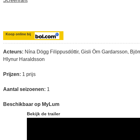
Screenrant
Koop online bij
Acteurs:
Nína Dögg Filippusdóttir, Gisli Örn Gardarsson, Björ
Hlynur Haraldsson
Prijzen:
1 prijs
Aantal seizoenen:
1
Beschikbaar op MyLum
Bekijk de trailer