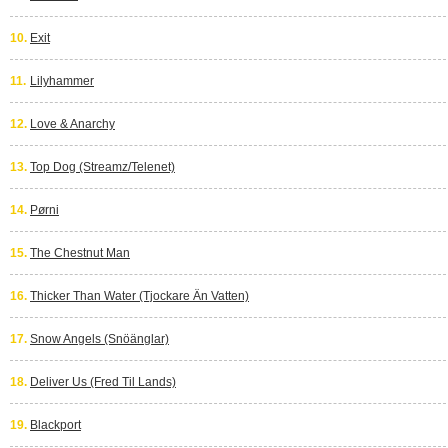
10.
Exit
11.
Lilyhammer
12.
Love & Anarchy
13.
Top Dog (Streamz/Telenet)
14.
Pørni
15.
The Chestnut Man
16.
Thicker Than Water (Tjockare Än Vatten)
17.
Snow Angels (Snöänglar)
18.
Deliver Us (Fred Til Lands)
19.
Blackport