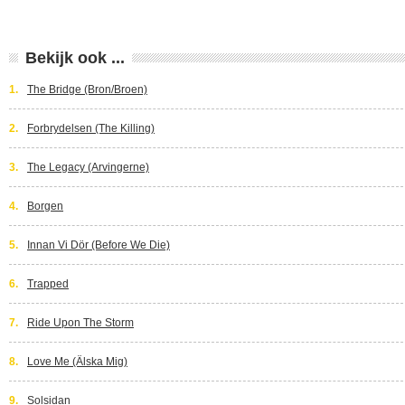
Bekijk ook ...
1.
The Bridge (Bron/Broen)
2.
Forbrydelsen (The Killing)
3.
The Legacy (Arvingerne)
4.
Borgen
5.
Innan Vi Dör (Before We Die)
6.
Trapped
7.
Ride Upon The Storm
8.
Love Me (Älska Mig)
9.
Solsidan