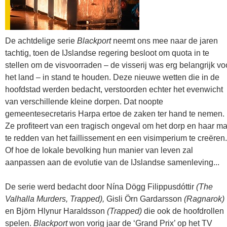
De achtdelige serie
Blackport
neemt ons mee naar de jaren
tachtig, toen de IJslandse regering besloot om quota in te
stellen om de visvoorraden – de visserij was erg belangrijk vo
het land – in stand te houden. Deze nieuwe wetten die in de
hoofdstad werden bedacht, verstoorden echter het evenwicht
van verschillende kleine dorpen. Dat noopte
gemeentesecretaris Harpa ertoe de zaken ter hand te nemen.
Ze profiteert van een tragisch ongeval om het dorp en haar m
te redden van het faillissement en een visimperium te creëren.
Of hoe de lokale bevolking hun manier van leven zal
aanpassen aan de evolutie van de IJslandse samenleving...
De serie werd bedacht door Nína Dögg Filippusdóttir
(The
Valhalla Murders, Trapped),
Gisli Örn Gardarsson
(Ragnarok)
en Björn Hlynur Haraldsson
(Trapped)
die ook de hoofdrollen
spelen.
Blackport
won vorig jaar de ‘Grand Prix’ op het TV