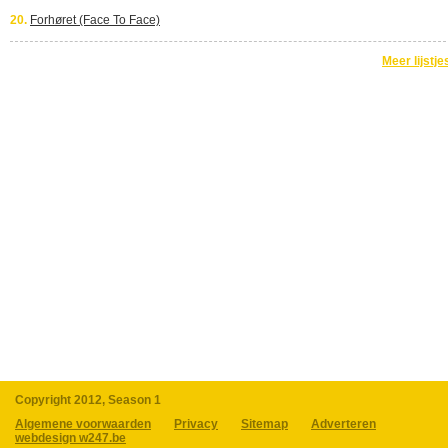
20.
Forhøret (Face To Face)
Meer lijstje
Copyright 2012, Season 1
Algemene voorwaarden
Privacy
Sitemap
Adverteren
webdesign w247.be