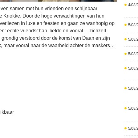
4/08/
even samen met hun vrienden een schijnbaar
e Knokke. Door de hoge verwachtingen van hun
e verliezen in luxe en feesten en gaan ze wanhopig op
5/08/
en: echte vriendschap, liefde en vooral… zichzelf.
 grondig verstoord door de komst van Daan en zijn
5/08/
ek, maar vooral naar de waarheid achter de maskers…
5/08/
5/08/
5/08/
5/08/
ikbaar
5/08/