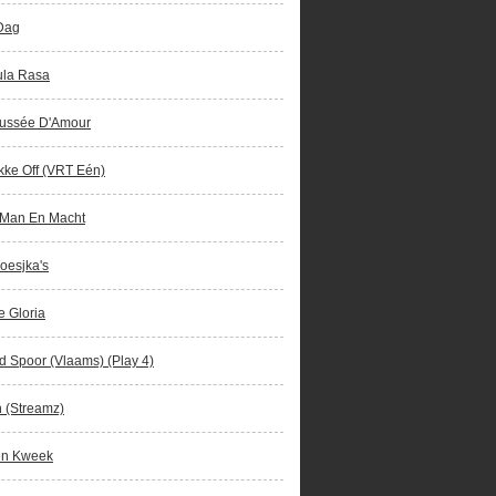
Dag
ula Rasa
ussée D'Amour
ke Off (VRT Eén)
 Man En Macht
oesjka's
e Gloria
 Spoor (Vlaams) (Play 4)
 (Streamz)
en Kweek