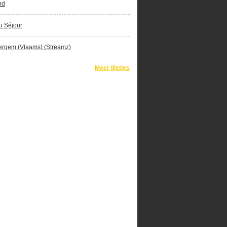
nd
u Séjour
ergem (Vlaams) (Streamz)
Meer lijstjes