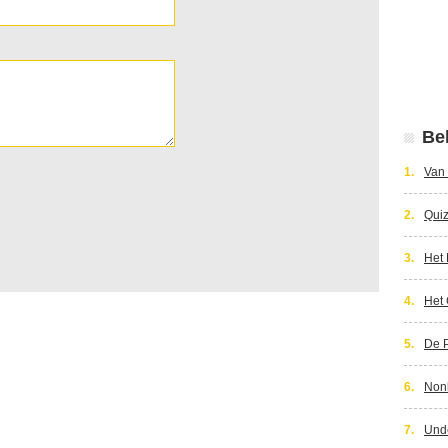
Bek
1.
Van 
2.
Qui
3.
Het 
4.
Het
5.
De P
6.
Nonk
7.
Und