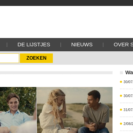
DE LIJSTJES
NIEUWS
OVER 
Wa
30/07
30/07
31/07
2/08/