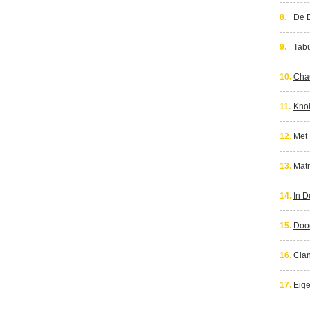
8.
De 
9.
Tab
10.
Cha
11.
Knok
12.
Met
13.
Matr
14.
In D
15.
Dood
16.
Clan
17.
Eig