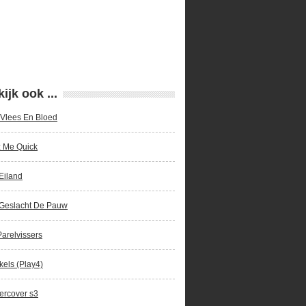
ijk ook ...
Vlees En Bloed
z Me Quick
Eiland
 Geslacht De Pauw
arelvissers
els (Play4)
ercover s3