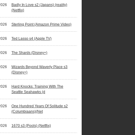
2026
Badly In Love s2 (Japans) (reality)
(Netflix)
2026
Sterling Point (Amazon Prime Video)
2026
Ted Lasso s4 (Apple TV)
2026
The Shards (Disney+)
2026
Wizards Beyond Waverly Place s3
(Disney+)
2026
Hard Knocks: Training With The
Seattle Seahawks (d
2026
One Hundred Years Of Solitude s2
(Columbiaans)(Net
2026
1670 s3 (Pools) (Netflix)