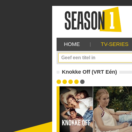
HOME
TV-SERIES
Knokke Off (VRT Eén)