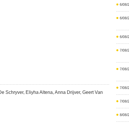
6/08/
6/08/
6/08/
7/08/
7/08/
7/08/
e Schryver, Eliyha Altena, Anna Drijver, Geert Van
7/08/
8/08/