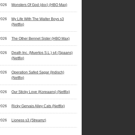
2026
Monsters Of God (doc) (HBO Max)
2026
My Life With The Walter Boys s3
(Netflix)
2026
The Other Bennet Sister (HBO Max)
2026
Death Inc. (Muertos S.L.) s4 (Spaans)
(Netflix)
2026
Operation Safed Sagar (Indisch)
(Netflix)
2026
Our Sticky Love (Koreaans) (Netflix)
2026
Ricky Gervais Alley Cats (Netflix)
2026
Lioness s3 (Streamz)