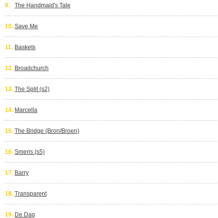
9.
The Handmaid's Tale
10.
Save Me
11.
Baskets
12.
Broadchurch
13.
The Split (s2)
14.
Marcella
15.
The Bridge (Bron/Broen)
16.
Smeris (s5)
17.
Barry
18.
Transparent
19.
De Dag