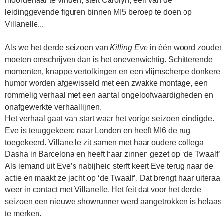
moordenaar te vinden, stelt Carolyn, een van de
leidinggevende figuren binnen MI5 beroep te doen op
Villanelle...
Als we het derde seizoen van
Killing Eve
in één woord zoude
moeten omschrijven dan is het onevenwichtig. Schitterende
momenten, knappe vertolkingen en een vlijmscherpe donkere
humor worden afgewisseld met een zwakke montage, een
rommelig verhaal met een aantal ongeloofwaardigheden en
onafgewerkte verhaallijnen.
Het verhaal gaat van start waar het vorige seizoen eindigde.
Eve is teruggekeerd naar Londen en heeft MI6 de rug
toegekeerd. Villanelle zit samen met haar oudere collega
Dasha in Barcelona en heeft haar zinnen gezet op ‘de Twaalf’
Als iemand uit Eve’s nabijheid sterft keert Eve terug naar de
actie en maakt ze jacht op ‘de Twaalf’. Dat brengt haar uiteraa
weer in contact met Villanelle. Het feit dat voor het derde
seizoen een nieuwe showrunner werd aangetrokken is helaa
te merken.