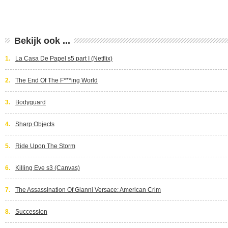
Bekijk ook ...
1.
La Casa De Papel s5 part I (Netflix)
2.
The End Of The F***ing World
3.
Bodyguard
4.
Sharp Objects
5.
Ride Upon The Storm
6.
Killing Eve s3 (Canvas)
7.
The Assassination Of Gianni Versace: American Crim
8.
Succession