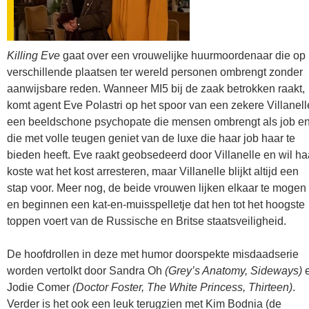
Killing Eve
gaat over een vrouwelijke huurmoordenaar die op
verschillende plaatsen ter wereld personen ombrengt zonder
aanwijsbare reden. Wanneer MI5 bij de zaak betrokken raakt,
komt agent Eve Polastri op het spoor van een zekere Villanell
een beeldschone psychopate die mensen ombrengt als job e
die met volle teugen geniet van de luxe die haar job haar te
bieden heeft. Eve raakt geobsedeerd door Villanelle en wil ha
koste wat het kost arresteren, maar Villanelle blijkt altijd een
stap voor. Meer nog, de beide vrouwen lijken elkaar te mogen
en beginnen een kat-en-muisspelletje dat hen tot het hoogste
toppen voert van de Russische en Britse staatsveiligheid.
De hoofdrollen in deze met humor doorspekte misdaadserie
worden vertolkt door Sandra Oh
(Grey’s Anatomy, Sideways)
Jodie Comer
(Doctor Foster, The White Princess, Thirteen)
.
Verder is het ook een leuk terugzien met Kim Bodnia (de