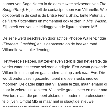
partner van Saga Norén in de eerste twee seizoenen van
The
Bridge/Bron).
Hij speelt de contactpersoon van Villanelle. Wie
ook opvalt in de cast is de Britse Fiona Shaw, tante Petunia ui
de
Harry Potter
-films en momenteel ook te zien in
Mrs. Wilson
Zij speelt een van de leidinggevende figuren binnen MI5.
De serie werd geschreven door actrice Phoebe Waller-Bridge
(Fleabag, Crashing)
en is gebaseerd op de boeken rond
Villanelle van Luke Jennings.
Het tweede seizoen, dat zeker even sterk is dan het eerste, ga
verder waar het eerste seizoen eindigde. Een zwaar gewonde
Villanelle ontsnapt en gaat andermaal op zoek naar Eve. Die
wordt ondertussen geconfronteerd met een reeks nieuwe
moorden. De dader blijkt niet Villanelle te zijn, maar iemand d
haar in zekere zin kopieert. Villanelle groeit meer en meer naa
Eve toe, maar die probeert afstand te houden en professionee
te blijven. Omdat MI5 er maar niet in slaagt de 'nieuwe'