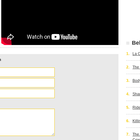
Bek
1.
La C
n
2.
The 
3.
Bod
4.
Shar
5.
Rid
6.
Kill
7.
The 