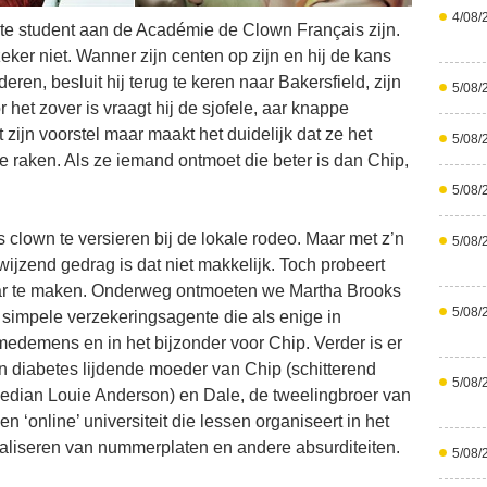
4/08/
te student aan de Académie de Clown Français zijn.
eker niet. Wanner zijn centen op zijn en hij de kans
eren, besluit hij terug te keren naar Bakersfield, zijn
5/08/
 het zover is vraagt hij de sjofele, aar knappe
 zijn voorstel maar maakt het duidelijk dat ze het
5/08/
e raken. Als ze iemand ontmoet die beter is dan Chip,
5/08/
s clown te versieren bij de lokale rodeo. Maar met z’n
5/08/
ijzend gedrag is dat niet makkelijk. Toch probeert
waar te maken. Onderweg ontmoeten we Martha Brooks
5/08/
t simpele verzekeringsagente die als enige in
 medemens en in het bijzonder voor Chip. Verder is er
an diabetes lijdende moeder van Chip (schitterend
5/08/
median Louie Anderson) en Dale, de tweelingbroer van
en ‘online’ universiteit die lessen organiseert in het
naliseren van nummerplaten en andere absurditeiten.
5/08/