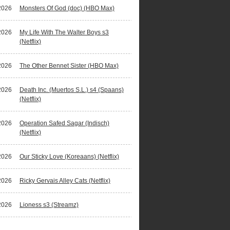
2026
Monsters Of God (doc) (HBO Max)
2026
My Life With The Walter Boys s3
(Netflix)
2026
The Other Bennet Sister (HBO Max)
2026
Death Inc. (Muertos S.L.) s4 (Spaans)
(Netflix)
2026
Operation Safed Sagar (Indisch)
(Netflix)
2026
Our Sticky Love (Koreaans) (Netflix)
2026
Ricky Gervais Alley Cats (Netflix)
2026
Lioness s3 (Streamz)