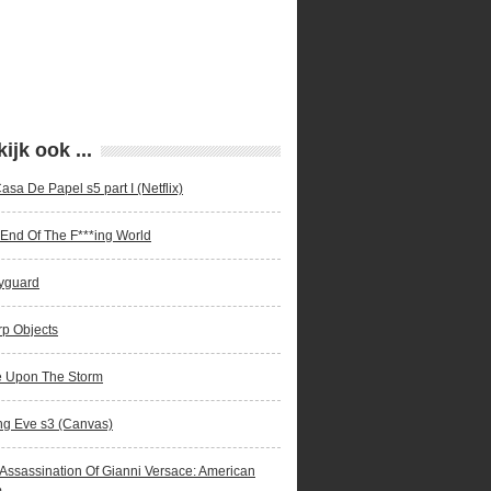
ijk ook ...
asa De Papel s5 part I (Netflix)
End Of The F***ing World
yguard
p Objects
e Upon The Storm
ing Eve s3 (Canvas)
Assassination Of Gianni Versace: American