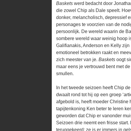
Baskets
werd bedacht door Jonathan 
die zowel Chip als Dale speelt. Hoew
donker, melancholisch, depressief e
personages te voorzien van de nodi
persoonlijk. De wereld waarin de Ba
sombere wereld waar weinig hoop is
Galifianakis, Anderson en Kelly zijn 
emotioneel betrokken raakt en meev
zich meester van je.
Baskets
oogt sim
maar eens je vertrouwd bent met de 
smullen.
In het tweede seizoen heeft Chip de 
dwaalt rond tot hij op een groep ‘art
afgebold is, heeft moeder Christine h
tapijtenkoning Ken beter te leren ke
geworden dat Chip er vanonder muist
Seizoen drie neemt een frisse start. 
teruggekeerd: ze is er immers in ge