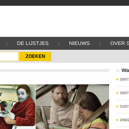
DE LIJSTJES
NIEUWS
OVER 
Wa
30/07
30/07
31/07
2/08/