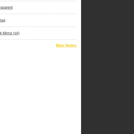
sparent
Dag
k Mirror (s4)
Meer lijstjes