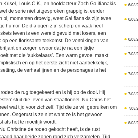
Krisel, Louis C.K., en hoofdacteur Zach Galifianakis
6/08/
el de serie niet uitgesproken grappig is, eerder
n bij momenten droevig, weet Galifianakis zijn twee
6/08/
ge humor. De dialogen zijn scherp en vaak heel
skets leven is een wereld gevuld met losers, een
6/08/
 op een florissante toekomst. De vertolkingen van
briljant en zorgen ervoor dat je na een tijdje
7/08/
oelt met die ‘sukkelaars’. Een warm gevoel maakt
plistisch en op het eerste zicht niet aantrekkelijk,
setting, de verhaallijnen en de personages is het
7/08/
rodeo de rug toegekeerd en is hij op de dool. Hij
7/08/
iesten’ stuit die leven van straattoneel. Nu Chips het
eel wat tijd voor zichzelf. Tijd die ze wil gebruiken om
7/08/
nnen. Ongerust is ze niet want ze is het gewoon
 als het te moeilijk wordt.
8/08/
Nu Christine de rodeo gekocht heeft, is de rust
lsaagd haar beide zonen rond zich verzamelen. Tijd