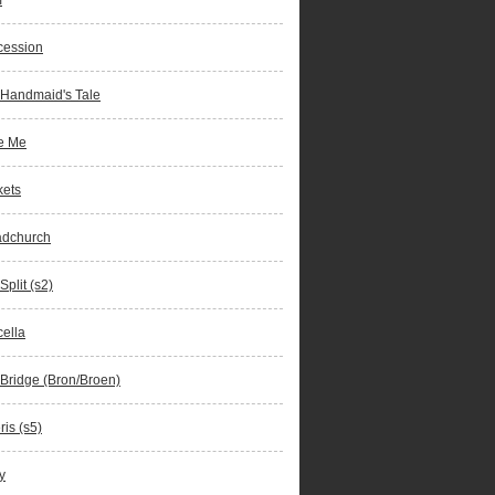
m
cession
 Handmaid's Tale
e Me
kets
adchurch
Split (s2)
ella
Bridge (Bron/Broen)
is (s5)
y