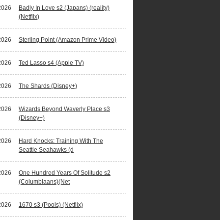
2026
Badly In Love s2 (Japans) (reality)
(Netflix)
2026
Sterling Point (Amazon Prime Video)
2026
Ted Lasso s4 (Apple TV)
2026
The Shards (Disney+)
2026
Wizards Beyond Waverly Place s3
(Disney+)
2026
Hard Knocks: Training With The
Seattle Seahawks (d
2026
One Hundred Years Of Solitude s2
(Columbiaans)(Net
2026
1670 s3 (Pools) (Netflix)