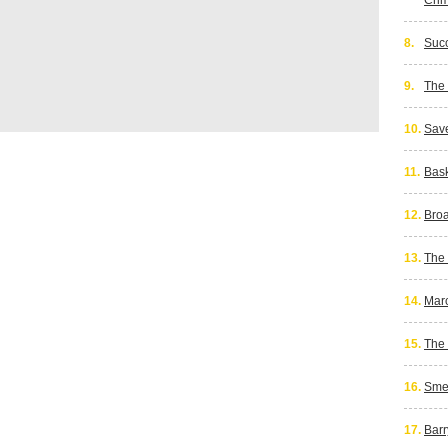
Cri
8.
Suc
9.
The
10.
Sav
11.
Bas
12.
Bro
13.
The 
14.
Marc
15.
The 
16.
Smer
17.
Barr