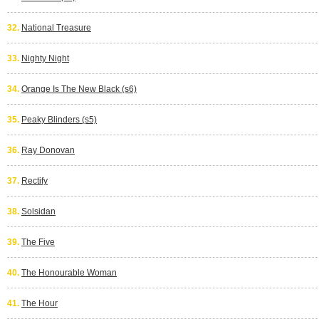
32.
National Treasure
33.
Nighty Night
34.
Orange Is The New Black (s6)
35.
Peaky Blinders (s5)
36.
Ray Donovan
37.
Rectify
38.
Solsidan
39.
The Five
40.
The Honourable Woman
41.
The Hour