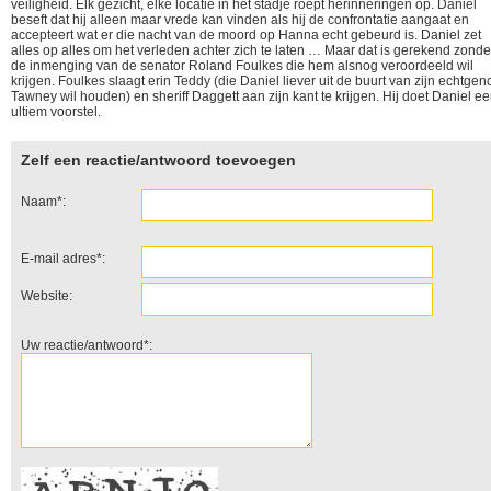
veiligheid. Elk gezicht, elke locatie in het stadje roept herinneringen op. Daniel
beseft dat hij alleen maar vrede kan vinden als hij de confrontatie aangaat en
accepteert wat er die nacht van de moord op Hanna echt gebeurd is. Daniel zet
alles op alles om het verleden achter zich te laten … Maar dat is gerekend zonde
de inmenging van de senator Roland Foulkes die hem alsnog veroordeeld wil
krijgen. Foulkes slaagt erin Teddy (die Daniel liever uit de buurt van zijn echtgen
Tawney wil houden) en sheriff Daggett aan zijn kant te krijgen. Hij doet Daniel e
ultiem voorstel.
Zelf een reactie/antwoord toevoegen
Naam*:
E-mail adres*:
Website:
Uw reactie/antwoord*: