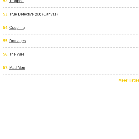
52.
Trapped
53.
True Detective (s3) (Canvas)
54.
Coupling
55.
Damages
56.
The Wire
57.
Mad Men
Meer lijstje