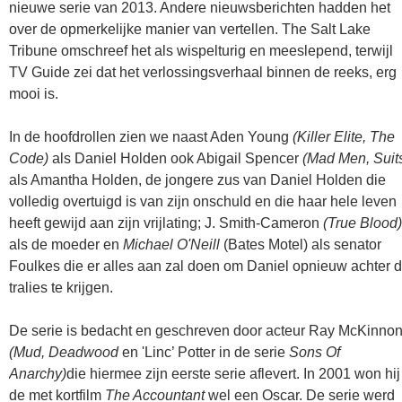
nieuwe serie van 2013. Andere nieuwsberichten hadden het
over de opmerkelijke manier van vertellen. The Salt Lake
Tribune omschreef het als wispelturig en meeslepend, terwijl
TV Guide zei dat het verlossingsverhaal binnen de reeks, erg
mooi is.
In de hoofdrollen zien we naast Aden Young
(Killer Elite, The
Code)
als Daniel Holden ook Abigail Spencer
(Mad Men, Suit
als Amantha Holden, de jongere zus van Daniel Holden die
volledig overtuigd is van zijn onschuld en die haar hele leven
heeft gewijd aan zijn vrijlating; J. Smith-Cameron
(True Blood)
als de moeder en
Michael O'Neill
(Bates Motel) als senator
Foulkes die er alles aan zal doen om Daniel opnieuw achter 
tralies te krijgen.
De serie is bedacht en geschreven door acteur Ray McKinno
(Mud, Deadwood
en 'Linc’ Potter in de serie
Sons Of
Anarchy)
die hiermee zijn eerste serie aflevert. In 2001 won hij
de met kortfilm
The Accountant
wel een Oscar. De serie werd