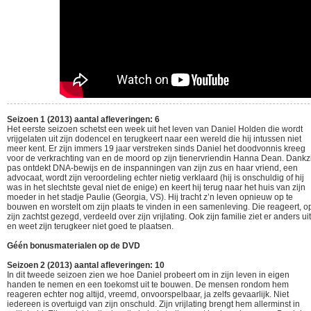
Seizoen 1 (2013) aantal afleveringen: 6
Het eerste seizoen schetst een week uit het leven van Daniel Holden die wordt
vrijgelaten uit zijn dodencel en terugkeert naar een wereld die hij intussen niet
meer kent. Er zijn immers 19 jaar verstreken sinds Daniel het doodvonnis kreeg
voor de verkrachting van en de moord op zijn tienervriendin Hanna Dean. Dankzi
pas ontdekt DNA-bewijs en de inspanningen van zijn zus en haar vriend, een
advocaat, wordt zijn veroordeling echter nietig verklaard (hij is onschuldig of hij
was in het slechtste geval niet de enige) en keert hij terug naar het huis van zijn
moeder in het stadje Paulie (Georgia, VS). Hij tracht z’n leven opnieuw op te
bouwen en worstelt om zijn plaats te vinden in een samenleving. Die reageert, o
zijn zachtst gezegd, verdeeld over zijn vrijlating. Ook zijn familie ziet er anders uit
en weet zijn terugkeer niet goed te plaatsen.
Géén bonusmaterialen op de DVD
Seizoen 2 (2013) aantal afleveringen: 10
In dit tweede seizoen zien we hoe Daniel probeert om in zijn leven in eigen
handen te nemen en een toekomst uit te bouwen. De mensen rondom hem
reageren echter nog altijd, vreemd, onvoorspelbaar, ja zelfs gevaarlijk. Niet
iedereen is overtuigd van zijn onschuld. Zijn vrijlating brengt hem allerminst in