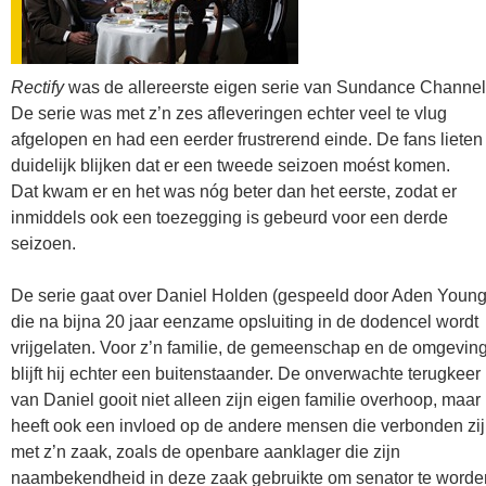
Rectify
was de allereerste eigen serie van Sundance Channel
De serie was met z’n zes afleveringen echter veel te vlug
afgelopen en had een eerder frustrerend einde. De fans lieten
duidelijk blijken dat er een tweede seizoen moést komen.
Dat kwam er en het was nóg beter dan het eerste, zodat er
inmiddels ook een toezegging is gebeurd voor een derde
seizoen.
De serie gaat over Daniel Holden (gespeeld door Aden Young
die na bijna 20 jaar eenzame opsluiting in de dodencel wordt
vrijgelaten. Voor z’n familie, de gemeenschap en de omgevin
blijft hij echter een buitenstaander. De onverwachte terugkeer
van Daniel gooit niet alleen zijn eigen familie overhoop, maar
heeft ook een invloed op de andere mensen die verbonden zi
met z’n zaak, zoals de openbare aanklager die zijn
naambekendheid in deze zaak gebruikte om senator te worde