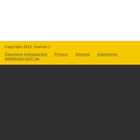
Copyright 2012, Season 1
Algemene voorwaarden
Privacy
Sitemap
Adverteren
webdesign w247.be