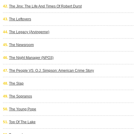
42.
The Jinx: The Life And Times Of Robert Durst
43.
The Leftovers
44.
The Legacy (Arvingerne)
45.
The Newsroom
46.
The Night Manager (NPO3)
47.
The People VS. O.J. Simpson: American Crime Story
48.
The Slap
49.
The Sopranos
50.
The Young Pope
51.
Top Of The Lake